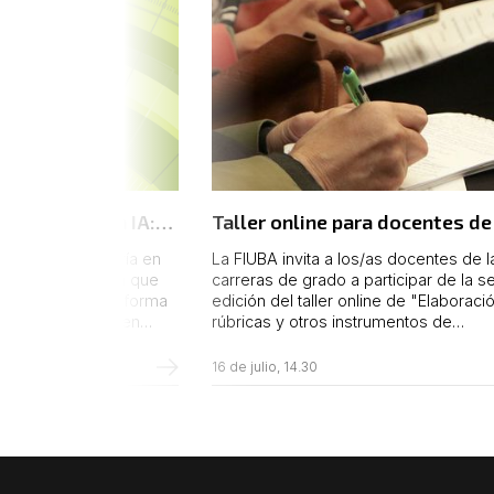
mentación en IA:
Taller online para docentes de
Modelos y
FIUBA
ados en Ingeniería en
La FIUBA invita a los/as docentes de l
a la Gestión
a (EGIDE) informa que
carreras de grado a participar de la 
to se dictará de forma
edición del taller online de "Elaboraci
 complementación en
rúbricas y otros instrumentos de
ial “Fundamentos, Modelos
evaluación", que se llevará a cabo en dos
la Gestión Empresarial”.
turnos: el lunes 11 de agosto, de 15.00 
16 de julio, 14.30
y el miércoles 13 del mismo mes, de 
20.00.