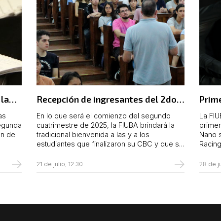
 la
Recepción de ingresantes del 2do.
Prime
cuatrimestre
del 
as
En lo que será el comienzo del segundo
La FIU
segunda
cuatrimestre de 2025, la FIUBA brindará la
primer
ón de
tradicional bienvenida a las y a los
Nano s
estudiantes que finalizaron su CBC y que se
Racin
incorporarán al tramo de las carreras, en un
instit
a 17.00
evento programado para el próximo jueves
(Proye
21 de julio, 12.30
28 de ju
18.00 a
14 de agosto, a las 11.00, en las instalaciones
FIUBA
de la Biblioteca Central, ubicada en el 3er.
respon
piso de la sede de Av. Paseo Colón 850.
Depart
Floren
Ingeni
proyec