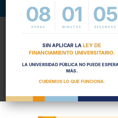
08
01
05
HORAS
MINUTOS
SEGUNDOS
SIN APLICAR LA
LEY DE
FINANCIAMIENTO UNIVERSITARIO.
Inscripciones del 2do. cu
LA UNIVERSIDAD PÚBLICA NO PUEDE ESPER
La Secretaría de Gestión Académica de la FIU
MÁS.
correspondiente al 2do. cuatrimestre de 2025
CUIDEMOS LO QUE FUNCIONA.
Leer más