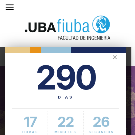
✕
290
DÍAS
17
22
26
HORAS
MINUTOS
SEGUNDOS