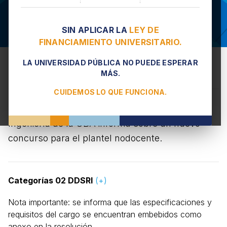
SIN APLICAR LA
LEY DE
FINANCIAMIENTO UNIVERSITARIO.
Concurso para el plantel nodocente
LA UNIVERSIDAD PÚBLICA NO PUEDE ESPERAR
MÁS.
15 DE SEPTIEMBRE DE 2025, 15.30
CUIDEMOS LO QUE FUNCIONA.
La Dirección de Personal de la Facultad de
Ingeniería de la UBA informa sobre un nuevo
concurso para el plantel nodocente.
Categorías 02 DDSRI
(+)
Nota importante: se informa que las especificaciones y
requisitos del cargo se encuentran embebidos como
anexo en la resolución.