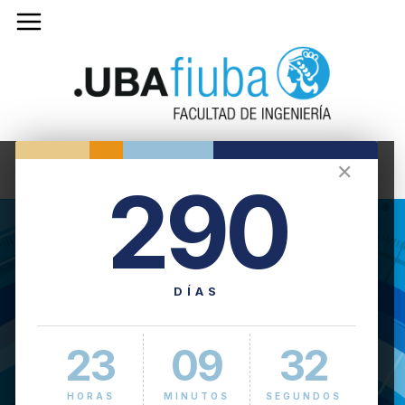
✕
290
DÍAS
23
09
32
HORAS
MINUTOS
SEGUNDOS