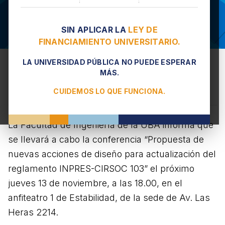
SIN APLICAR LA
LEY DE
FINANCIAMIENTO UNIVERSITARIO.
LA UNIVERSIDAD PÚBLICA NO PUEDE ESPERAR
Conferencia sobre el reglamento
MÁS.
INPRES-CIRSOC 103
CUIDEMOS LO QUE FUNCIONA.
10 DE NOVIEMBRE DE 2025, 15.00
La Facultad de Ingeniería de la UBA informa que
se llevará a cabo la conferencia “Propuesta de
nuevas acciones de diseño para actualización del
reglamento INPRES-CIRSOC 103” el próximo
jueves 13 de noviembre, a las 18.00, en el
anfiteatro 1 de Estabilidad, de la sede de Av. Las
Heras 2214.