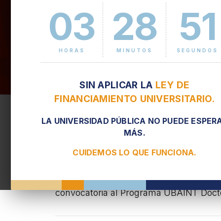
03
28
51
HORAS
MINUTOS
SEGUNDOS
SIN APLICAR LA
LEY DE
Nueva fecha: Prog
FINANCIAMIENTO UNIVERSITARIO.
2026
LA UNIVERSIDAD PÚBLICA NO PUEDE ESPER
MÁS.
21 DE ABRIL DE 2025, 12.30
CUIDEMOS LO QUE FUNCIONA.
La Subsecretaría de Relaciones Interna
convocatoria al Programa UBAINT Doctor