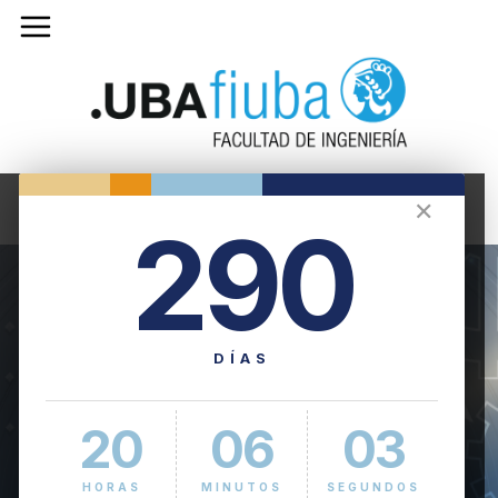
✕
290
DÍAS
20
06
03
HORAS
MINUTOS
SEGUNDOS