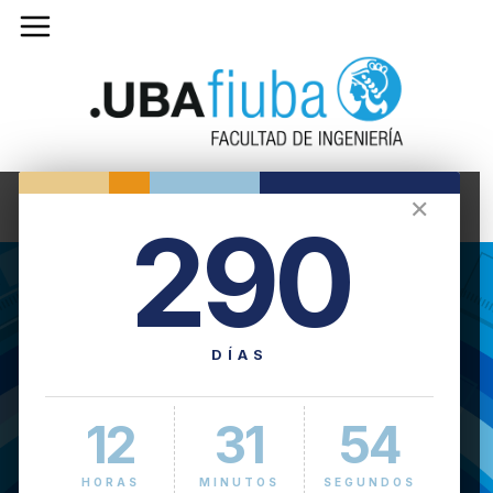
✕
290
DÍAS
12
31
54
HORAS
MINUTOS
SEGUNDOS