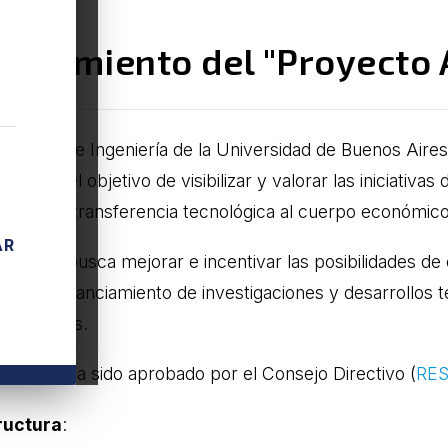
anzamiento del "Proyecto 
Facultad de Ingeniería de la Universidad de Buenos Aire
A" con el objetivo de visibilizar y valorar las iniciativa
over la transferencia tecnológica al cuerpo económico, s
AR
proyecto busca mejorar e incentivar las posibilidades 
T) y de financiamiento de investigaciones y desarrollos 
s Estudios.
proyecto ha sido aprobado por el Consejo Directivo (
RES
ructura
: