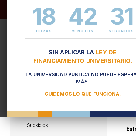
18
42
32
L
Misión
HORAS
MINUTOS
SEGUNDOS
Proyecto Activar FIUBA
La 
SIN APLICAR LA
LEY DE
Relaciones internacionales
FIUB
FINANCIAMIENTO UNIVERSITARIO.
prom
Doctorado
LA UNIVERSIDAD PÚBLICA NO PUEDE ESPER
El 
Becas
MÁS.
(EB
CUIDEMOS LO QUE FUNCIONA.
Maestrías
Alto
Para investigadores
El 
Subsidios
Est