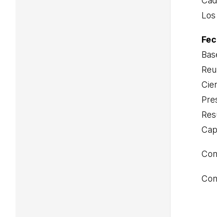
Cad
Los
Fec
Base
Reun
Cie
Pre
Res
Cap
Co
Con