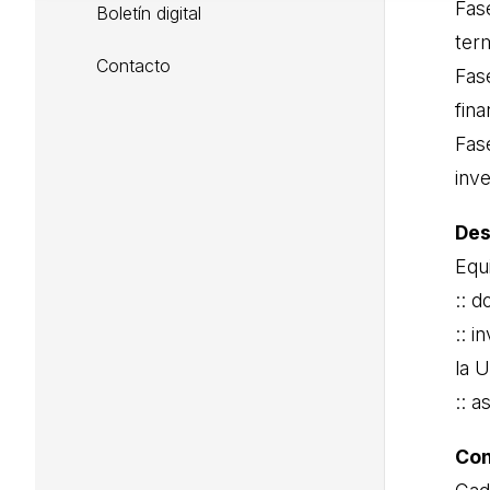
Fas
Boletín digital
ter
Contacto
Fas
fin
Fas
inv
Des
Equ
:: 
:: 
la 
:: 
Con